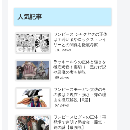
人気記事
ワンピース シャクヤクの正体
は？若い頃やロックス・レイ
リーとの関係を徹底考察
191 views
ラッキールウの正体と強さを
徹底考察！裏切り・黒ひげ説
や悪魔の実も解説
69 views
ワンピースモーガン大佐のそ
の後は？現在・強さ・斧の理
由を徹底解説【6選】
67 views
ワンピースヒグマの正体！再
登場で判明？懸賞金・覇気・
剣の謎【最強説】