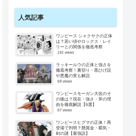
人気記事
ワンピース シャクヤクの正体
は？若い頃やロックス・レイ
リーとの関係を徹底考察
191 views
ラッキールウの正体と強さを
徹底考察！裏切り・黒ひげ説
や悪魔の実も解説
69 views
ワンピースモーガン大佐のそ
の後は？現在・強さ・斧の理
由を徹底解説【6選】
67 views
ワンピースヒグマの正体！再
登場で判明？懸賞金・覇気・
剣の謎【最強説】