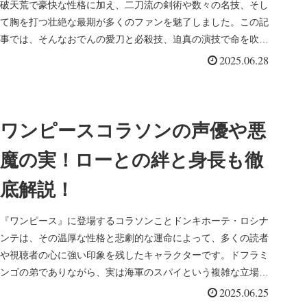
破天荒で豪快な性格に加え、二刀流の剣術や数々の名技、そし
て胸を打つ壮絶な最期が多くのファンを魅了しました。この記
事では、そんなおでんの愛刀と必殺技、迫真の演技で命を吹き
込んだ声優さん、...
2025.06.28
ワンピースコラソンの声優や悪
魔の実！ローとの絆と身長も徹
底解説！
『ワンピース』に登場するコラソンことドンキホーテ・ロシナ
ンテは、その温厚な性格と悲劇的な運命によって、多くの読者
や視聴者の心に強い印象を残したキャラクターです。ドフラミ
ンゴの弟でありながら、実は海軍のスパイという複雑な立場に
あり、ローとの深...
2025.06.25