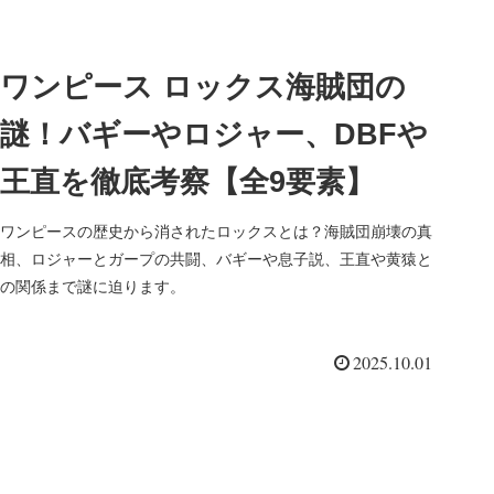
ワンピース ロックス海賊団の
謎！バギーやロジャー、DBFや
王直を徹底考察【全9要素】
ワンピースの歴史から消されたロックスとは？海賊団崩壊の真
相、ロジャーとガープの共闘、バギーや息子説、王直や黄猿と
の関係まで謎に迫ります。
2025.10.01