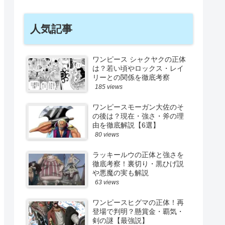
人気記事
ワンピース シャクヤクの正体
は？若い頃やロックス・レイ
リーとの関係を徹底考察
185 views
ワンピースモーガン大佐のそ
の後は？現在・強さ・斧の理
由を徹底解説【6選】
80 views
ラッキールウの正体と強さを
徹底考察！裏切り・黒ひげ説
や悪魔の実も解説
63 views
ワンピースヒグマの正体！再
登場で判明？懸賞金・覇気・
剣の謎【最強説】