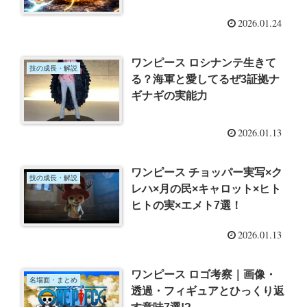
2026.01.24
ワンピース ロシナンテ生きて
技の成長・解説
る？海軍と愛してるぜ3証拠ナ
ギナギの実能力
2026.01.13
ワンピース チョッパー実写×ク
技の成長・解説
レハ×月の民×キャロット×ヒト
ヒトの実×エメト7選！
2026.01.13
ワンピース ロゴ考察｜画像・
名場面・まとめ
透過・フィギュアとひっくり返