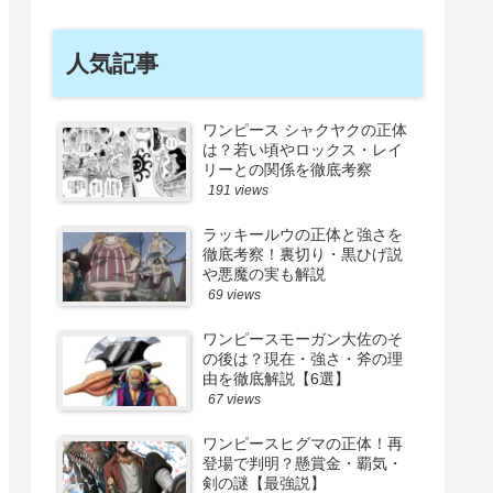
人気記事
ワンピース シャクヤクの正体
は？若い頃やロックス・レイ
リーとの関係を徹底考察
191 views
ラッキールウの正体と強さを
徹底考察！裏切り・黒ひげ説
や悪魔の実も解説
69 views
ワンピースモーガン大佐のそ
の後は？現在・強さ・斧の理
由を徹底解説【6選】
67 views
ワンピースヒグマの正体！再
登場で判明？懸賞金・覇気・
剣の謎【最強説】