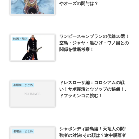
やオーズの関与は？
ワンピースモンブランの伏線10選！
映画・配信
空島・ジャヤ・黒ひげ・ワノ国との
関係を徹底考察！
ドレスローザ編：コロシアムの戦
名場面・まとめ
い！サボ復活とウソップの秘儀！、
ドフラミンゴに挑む！
シャボンディ諸島編！天竜人の闇!
名場面・まとめ
強者の対決!その顔は？途中脱落者