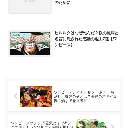
のために
ヒルルクはなぜ死んだ？桜の意味と
名場面・まとめ
名言に隠された感動の理由7選【ワ
ンピース】
ワンピースフィルムゼット 脚本・時
系列・爆弾の謎とは？海導の意味や最
後の酒まで徹底考察！
ワンピースウソップ 覇気とそげキン
グの進化！カヤやルフィ喧嘩も振り返