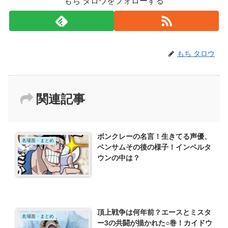
もち タロウをフォローする
もち タロウ
関連記事
ボンクレーの名言！生きてる声優、
名場面・まとめ
ベンサムその後の様子！インペルタ
ウンの中は？
頂上戦争は何年前？エースとミスタ
名場面・まとめ
ー3の共闘が描かれた○巻！カイドウ