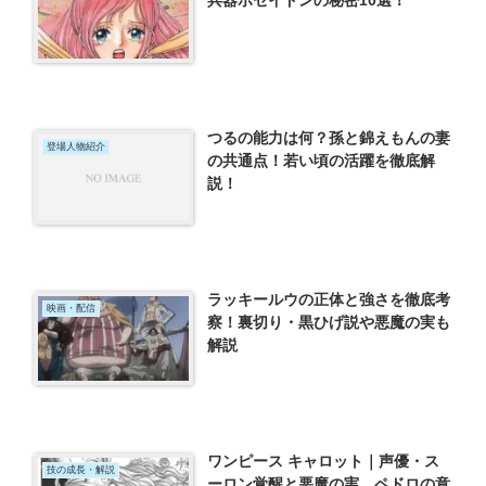
つるの能力は何？孫と錦えもんの妻
登場人物紹介
の共通点！若い頃の活躍を徹底解
説！
ラッキールウの正体と強さを徹底考
映画・配信
察！裏切り・黒ひげ説や悪魔の実も
解説
ワンピース キャロット｜声優・ス
技の成長・解説
ーロン覚醒と悪魔の実、ペドロの意