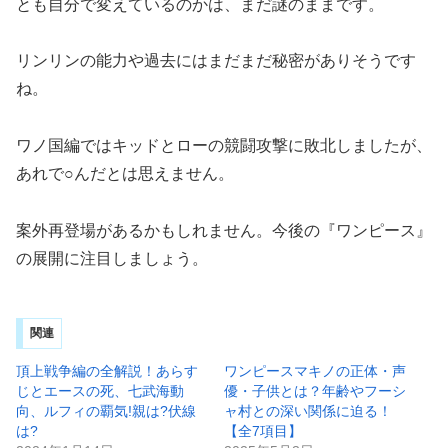
とも自分で変えているのかは、まだ謎のままです。
リンリンの能力や過去にはまだまだ秘密がありそうです
ね。
ワノ国編ではキッドとローの競闘攻撃に敗北しましたが、
あれで○んだとは思えません。
案外再登場があるかもしれません。今後の『ワンピース』
の展開に注目しましょう。
関連
頂上戦争編の全解説！あらす
ワンピースマキノの正体・声
じとエースの死、七武海動
優・子供とは？年齢やフーシ
向、ルフィの覇気!親は?伏線
ャ村との深い関係に迫る！
は?
【全7項目】