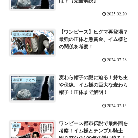
は？【完全解説】
2025.02.20
【ワンピース】ヒグマ再登場？
登場人物紹介
最強の正体と懸賞金、イム様と
の関係を考察！
2024.07.28
麦わら帽子の謎に迫る！持ち主
名場面・まとめ
や伏線、イム様の巨大な麦わら
帽子！正体まで解明！
2024.07.15
ワンピース都市伝説で最終回を
考察
考察！イム様とテンプル騎士