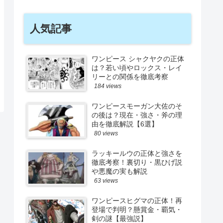
人気記事
ワンピース シャクヤクの正体
は？若い頃やロックス・レイ
リーとの関係を徹底考察
184 views
ワンピースモーガン大佐のそ
の後は？現在・強さ・斧の理
由を徹底解説【6選】
80 views
ラッキールウの正体と強さを
徹底考察！裏切り・黒ひげ説
や悪魔の実も解説
63 views
ワンピースヒグマの正体！再
登場で判明？懸賞金・覇気・
剣の謎【最強説】