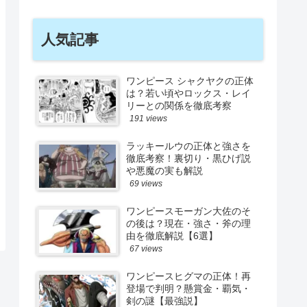
人気記事
ワンピース シャクヤクの正体
は？若い頃やロックス・レイ
リーとの関係を徹底考察
191 views
ラッキールウの正体と強さを
徹底考察！裏切り・黒ひげ説
や悪魔の実も解説
69 views
ワンピースモーガン大佐のそ
の後は？現在・強さ・斧の理
由を徹底解説【6選】
67 views
ワンピースヒグマの正体！再
登場で判明？懸賞金・覇気・
剣の謎【最強説】