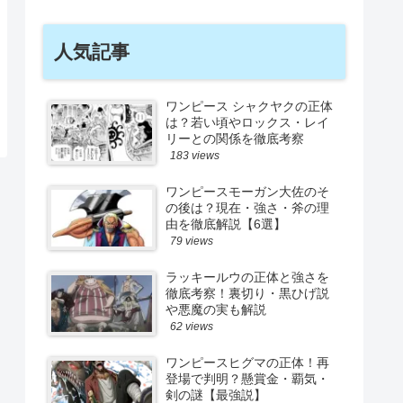
人気記事
ワンピース シャクヤクの正体
は？若い頃やロックス・レイ
リーとの関係を徹底考察
183 views
ワンピースモーガン大佐のそ
の後は？現在・強さ・斧の理
由を徹底解説【6選】
79 views
ラッキールウの正体と強さを
徹底考察！裏切り・黒ひげ説
や悪魔の実も解説
62 views
ワンピースヒグマの正体！再
登場で判明？懸賞金・覇気・
剣の謎【最強説】