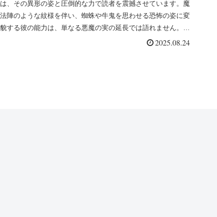
は、その異形の姿と圧倒的な力で読者を震撼させています。魔
法陣のような紋様を伴い、蜘蛛や牛鬼を思わせる恐怖の姿に変
貌する彼の能力は、単なる悪魔の実の延長では語れません。ま
た、ボニーやジニー...
2025.08.24