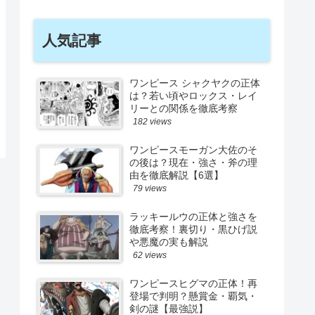
人気記事
ワンピース シャクヤクの正体
は？若い頃やロックス・レイ
リーとの関係を徹底考察
182 views
ワンピースモーガン大佐のそ
の後は？現在・強さ・斧の理
由を徹底解説【6選】
79 views
ラッキールウの正体と強さを
徹底考察！裏切り・黒ひげ説
や悪魔の実も解説
62 views
ワンピースヒグマの正体！再
登場で判明？懸賞金・覇気・
剣の謎【最強説】