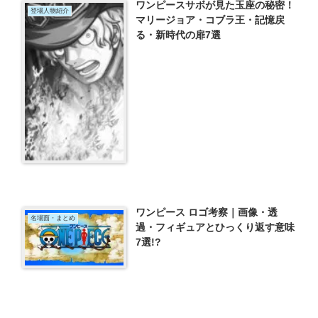
ワンピースサボが見た玉座の秘密！
登場人物紹介
マリージョア・コブラ王・記憶戻
る・新時代の扉7選
ワンピース ロゴ考察｜画像・透
名場面・まとめ
過・フィギュアとひっくり返す意味
7選!?