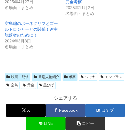
2025年4月27日
完全考察
名場面・まとめ
2025年11月2日
名場面・まとめ
空島編のポーネグリフとゴー
ルドロジャーとの関係！途中
脱落者のために！
2024年3月8日
名場面・まとめ
映画・配信
登場人物紹介
考察
ジャヤ
モンブラン
空島
黄金
黒ひげ
シェアする
X
Facebook
はてブ
LINE
コピー