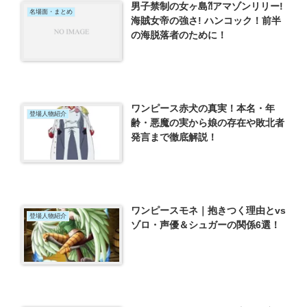
男子禁制の女ヶ島⁈アマゾンリリー!
名場面・まとめ
海賊女帝の強さ! ハンコック！前半
の海脱落者のために！
ワンピース赤犬の真実！本名・年
登場人物紹介
齢・悪魔の実から娘の存在や敗北者
発言まで徹底解説！
ワンピースモネ｜抱きつく理由とvs
登場人物紹介
ゾロ・声優＆シュガーの関係6選！