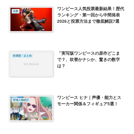
ワンピース人気投票最新結果！歴代
全般
ランキング・第一回から中間発表
2026と投票方法まで徹底解説7選
「実写版ワンピースの原作どこま
名場面・まとめ
で？、吹替かナシか、驚きの数字
は？
ワンピース ヒナ｜声優・能力とス
登場人物紹介
モーカー関係＆フィギュア5選！