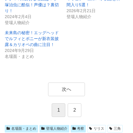
塚治虫に酷似！声優は？裏切
間入り5選！
り！
2026年2月21日
2024年2月4日
登場人物紹介
登場人物紹介
未来島の秘密！エッグヘッド
でルフィとボニーが新衣装披
露＆カリオペの曲に注目！
2024年9月29日
名場面・まとめ
次へ
1
2
名場面・まとめ
登場人物紹介
考察
リリス
三角