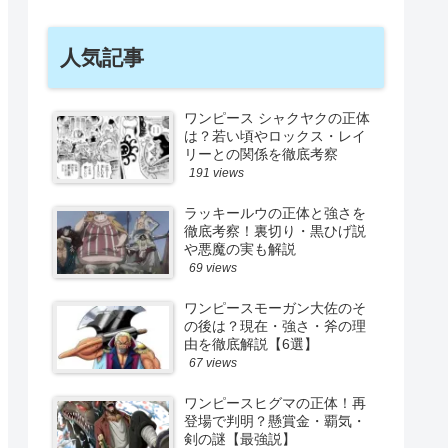
人気記事
ワンピース シャクヤクの正体
は？若い頃やロックス・レイ
リーとの関係を徹底考察
191 views
ラッキールウの正体と強さを
徹底考察！裏切り・黒ひげ説
や悪魔の実も解説
69 views
ワンピースモーガン大佐のそ
の後は？現在・強さ・斧の理
由を徹底解説【6選】
67 views
ワンピースヒグマの正体！再
登場で判明？懸賞金・覇気・
剣の謎【最強説】