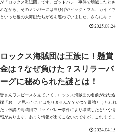
が「ロックス海賊団」です。ゴッドバレー事件で壊滅したとさ
れながら、そのメンバーには白ひげやビッグ・マム、カイドウ
といった後の大海賊たちが名を連ねていました。さらにキャプ
テン・ジョンや王...
2025.08.24
ロックス海賊団は王族に！懸賞
金は？なぜ負けた？スリラーバ
ーグに秘められた謎とは！
皆さんワンピースを見ていて，ロックス海賊団の名前が出た途
端「お!」と思ったことはありませんか？かつて最強とうたわれ
た，伝説の海賊団でゴッドバレー事件により壊滅したという情
報があります。あまり情報が出てこないのですが，これまでの
情報をまとめ合...
2024.04.15