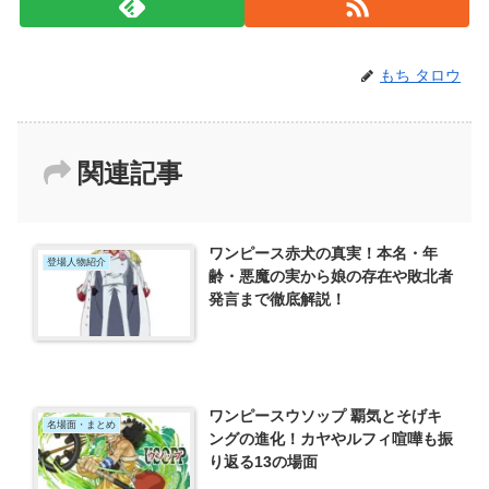
もち タロウ
関連記事
ワンピース赤犬の真実！本名・年
登場人物紹介
齢・悪魔の実から娘の存在や敗北者
発言まで徹底解説！
ワンピースウソップ 覇気とそげキ
名場面・まとめ
ングの進化！カヤやルフィ喧嘩も振
り返る13の場面