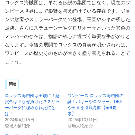
ロックス海賊団は、単なる伝説の集団ではなく、現在のワ
ンピース世界にまで影響を与え続けている存在です。ジョ
ンの財宝やスリラーバークでの登場、王直やシキの残した
足跡、さらにステューシーやグロリオーサといった異色の
メンバーの存在は、物語の核心に近づく重要な手がかりと
なります。今後の展開でロックスの真実が明かされれば、
ワンピースの歴史そのものが大きく塗り替えられることで
しょう。
関連
ロックス海賊団は王族に！懸
ワンピース ロックス海賊団の
賞金は？なぜ負けた？スリラ
謎！バギーやロジャー、DBF
ーバーグに秘められた謎と
や王直を徹底考察【全9要
は！
素】
2024年4月15日
2025年10月1日
登場人物紹介
登場人物紹介