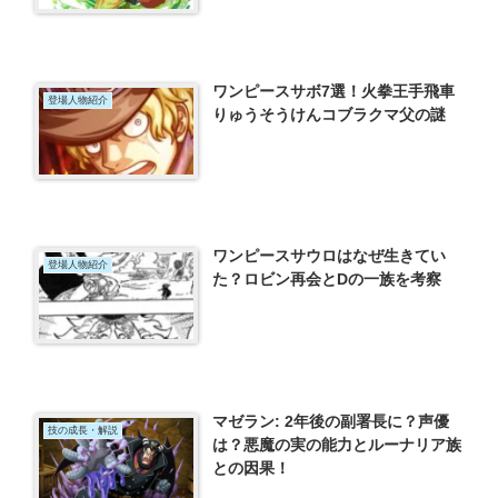
ワンピースサボ7選！火拳王手飛車
登場人物紹介
りゅうそうけんコブラクマ父の謎
ワンピースサウロはなぜ生きてい
登場人物紹介
た？ロビン再会とDの一族を考察
マゼラン: 2年後の副署長に？声優
技の成長・解説
は？悪魔の実の能力とルーナリア族
との因果！