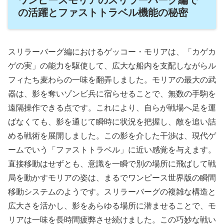
の活躍とファストトラベル機能の秘密
スリラーバーグ編におけるゲッコー・モリアは、「カゲカ
ゲの実」の能力を駆使して、広大な船内を支配しながらル
フィたち麦わらの一味を翻弄しました。モリアの最大の武
器は、影を奪いゾンビ兵に宿らせることで、無数の手駒を
遠隔操作できる点です。これにより、自らが戦場へ足を運
ばなくても、影を通じて瞬時に状況を把握し、敵を追い詰
める戦術を展開しました。この影を介した干渉は、現代ゲ
ームでいう「ファストトラベル」に近い感覚を与えます。
直接移動はせずとも、意識を一瞬で別の場所に飛ばして戦
局を動かすモリアの姿は、まるでワンピース世界版の瞬間
移動システムのようです。スリラーバーグの複雑な構造と
広大さを活かし、影をあらゆる場所に潜ませることで、モ
リアは一味を長時間疲弊させ続けました。この巧妙な戦い