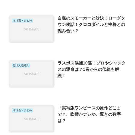
白猟のスモーカーと対決！ローグタ
名場面・まとめ
ウン秘話！クロコダイルと中将との
睨み合い？
ラスボス候補10選！ゾロやシャンク
登場人物紹介
スの運命は？1巻からの伏線も解
説！
「実写版ワンピースの原作どこま
名場面・まとめ
で？、吹替かナシか、驚きの数字
は？