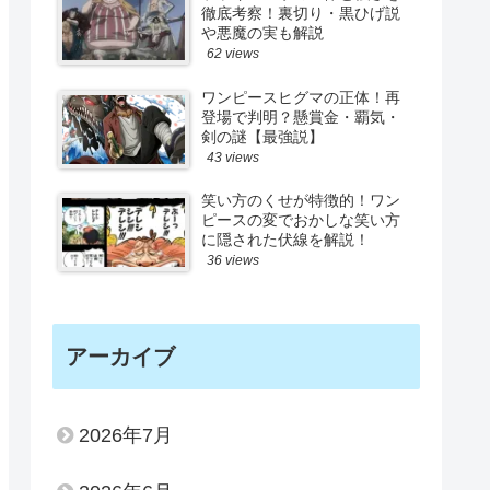
徹底考察！裏切り・黒ひげ説
や悪魔の実も解説
62 views
ワンピースヒグマの正体！再
登場で判明？懸賞金・覇気・
剣の謎【最強説】
43 views
笑い方のくせが特徴的！ワン
ピースの変でおかしな笑い方
に隠された伏線を解説！
36 views
アーカイブ
2026年7月