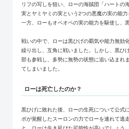
リフの写しを狙い、ローの海賊団「ハートの
実
と
ヤミヤミの実
という2つの悪魔の実の能
一方、ローも
オペオペの実
の能力を駆使し、
戦いの中で、ローは黒ひげの覇気や能力無効
繰り出し、互角に戦いました。しかし、黒ひ
部も参戦し、多勢に無勢の状態に追い込まれ
てしまいました。
ローは死亡したのか？
黒ひげに敗れた後、ローの生死について公式
ポが覚醒したスーロンの力でローを連れて逃
と、
ローは生き延びた可能性が高い
でしょう