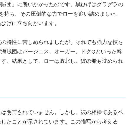
海賊団」に襲いかかったのです。黒ひげは
グラグラの
力を持ち、その圧倒的な力でローを追い詰めました。
黒ひげに立ち向かいます。
化の特性に苦しめられましたが、それでも強力な技を
げ海賊団は
バージェス、オーガー、ドクQ
といった幹
ます。結果として、ローは敗北し、彼の船も沈められ
には明言されていません。しかし、彼の相棒であるベ
走したことが示されています。この描写から考える
。