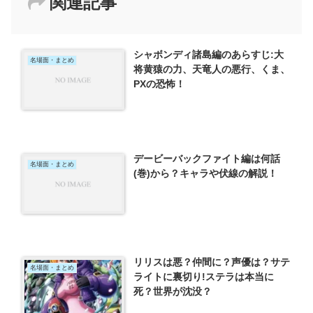
関連記事
シャボンディ諸島編のあらすじ:大
名場面・まとめ
将黄猿の力、天竜人の悪行、くま、
PXの恐怖！
デービーバックファイト編は何話
名場面・まとめ
(巻)から？キャラや伏線の解説！
リリスは悪？仲間に？声優は？サテ
名場面・まとめ
ライトに裏切り!ステラは本当に
死？世界が沈没？