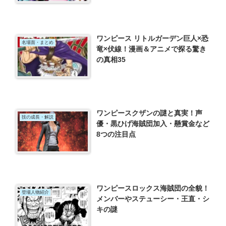
ワンピース リトルガーデン巨人×恐
名場面・まとめ
竜×伏線！漫画＆アニメで探る驚き
の真相35
ワンピースクザンの謎と真実！声
技の成長・解説
優・黒ひげ海賊団加入・懸賞金など
8つの注目点
ワンピースロックス海賊団の全貌！
登場人物紹介
メンバーやステューシー・王直・シ
キの謎