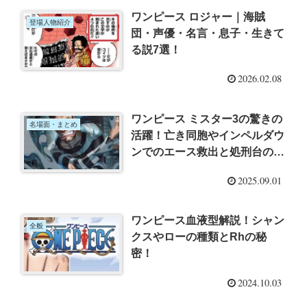
ワンピース ロジャー｜海賊
登場人物紹介
団・声優・名言・息子・生きて
る説7選！
2026.02.08
ワンピース ミスター3の驚きの
名場面・まとめ
活躍！亡き同胞やインペルダウ
ンでのエース救出と処刑台の真
実
2025.09.01
ワンピース血液型解説！シャン
全般
クスやローの種類とRhの秘
密！
2024.10.03