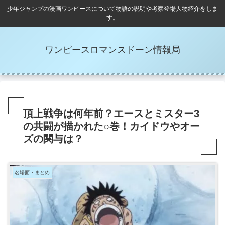
少年ジャンプの漫画ワンピースについて物語の説明や考察登場人物紹介をしま
す。
ワンピースロマンスドーン情報局
頂上戦争は何年前？エースとミスター3
の共闘が描かれた○巻！カイドウやオー
ズの関与は？
名場面・まとめ