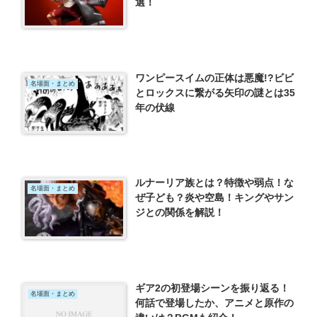
選！
ワンピースイムの正体は悪魔!?ビビ
名場面・まとめ
とロックスに繋がる矢印の謎とは35
年の伏線
ルナーリア族とは？特徴や弱点！な
名場面・まとめ
ぜ子ども？炎や空島！キングやサン
ジとの関係を解説！
ギア2の初登場シーンを振り返る！
名場面・まとめ
何話で登場したか、アニメと原作の