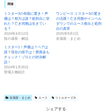
関連
ミスター3の有能に驚き！声
ワンピース ミスター3の驚き
優は？相方は誰？処刑台に登
の活躍！亡き同胞やインペル
れた？亡き同胞は生きてい
ダウンでのエース救出と処刑
る？
台の真実
2024年4月12日
2025年9月1日
技の成長・解説
名場面・まとめ
ミスター1！声優は？ペアは
誰？現在の様子は！懸賞金も
チェック！ゾロとの対決解
説！
2024年1月26日
登場人物紹介
名場面・まとめ
エース
リトルオーズJr.
シェアする