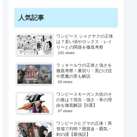
人気記事
ワンピース シャクヤクの正体
は？若い頃やロックス・レイ
リーとの関係を徹底考察
191 views
ラッキールウの正体と強さを
徹底考察！裏切り・黒ひげ説
や悪魔の実も解説
69 views
ワンピースモーガン大佐のそ
の後は？現在・強さ・斧の理
由を徹底解説【6選】
67 views
ワンピースヒグマの正体！再
登場で判明？懸賞金・覇気・
剣の謎【最強説】