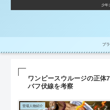
少年
プラ
ワンピースウルージの正体
バフ伏線を考察
登場人物紹介