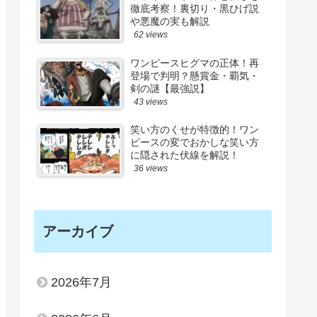
徹底考察！裏切り・黒ひげ説
や悪魔の実も解説
62 views
ワンピースヒグマの正体！再
登場で判明？懸賞金・覇気・
剣の謎【最強説】
43 views
笑い方のくせが特徴的！ワン
ピースの変でおかしな笑い方
に隠された伏線を解説！
36 views
アーカイブ
2026年7月